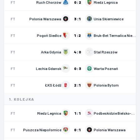
FT
Ruch Chorzów
0 : 2
Miedz Legnica
FT
Polonia Warszawa
3 : 1
Unia Skierniewice
FT
Pogoń Siedlce
1 : 2
Bruk-Bet Termalica Nieciecza
FT
Arka Gdynia
4 : 0
Stal Rzeszów
FT
Lechia Gdansk
0 : 3
Warta Poznań
FT
ŁKS Łódź
2 : 1
Polonia Bytom
1. KOLEJKA
FT
Miedz Legnica
1 : 1
Podbeskidzie Bielsko-Biała
FT
Puszcza Niepołomice
0 : 1
Polonia Warszawa