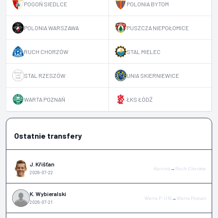
POGOŃ SIEDLCE
POLONIA BYTOM
POLONIA WARSZAWA
PUSZCZA NIEPOŁOMICE
RUCH CHORZÓW
STAL MIELEC
STAL RZESZÓW
UNIA SKIERNIEWICE
WARTA POZNAŃ
ŁKS ŁÓDŹ
Ostatnie transfery
J. Křišťan
Karviná
→
Ruch Chorzów
2026-07-22
K. Wybieralski
Warta P. U19
→
Warta Poznań
2026-07-21