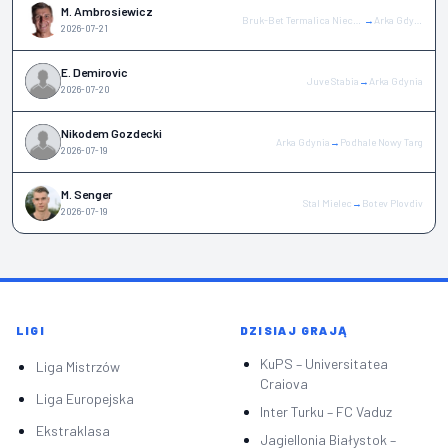
M. Ambrosiewicz
Bruk-Bet Termalica Nieciecza
→
Arka Gdynia
2026-07-21
E. Demirovic
Juve Stabia
→
Arka Gdynia
2026-07-20
Nikodem Gozdecki
Arka Gdynia
→
Podhale Nowy Targ
2026-07-19
M. Senger
Stal Mielec
→
Botev Plovdiv
2026-07-19
LIGI
DZISIAJ GRAJĄ
KuPS – Universitatea
Liga Mistrzów
Craiova
Liga Europejska
Inter Turku – FC Vaduz
Ekstraklasa
Jagiellonia Białystok –