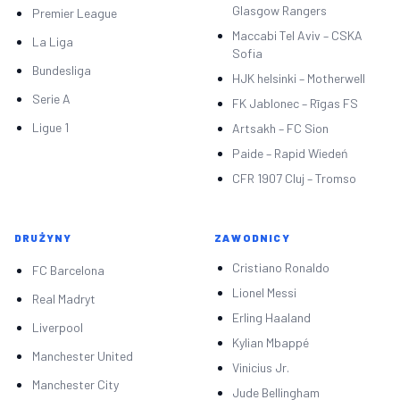
Glasgow Rangers
Premier League
Maccabi Tel Aviv – CSKA
La Liga
Sofia
Bundesliga
HJK helsinki – Motherwell
Serie A
FK Jablonec – Rīgas FS
Ligue 1
Artsakh – FC Sion
Paide – Rapid Wiedeń
CFR 1907 Cluj – Tromso
DRUŻYNY
ZAWODNICY
Cristiano Ronaldo
FC Barcelona
Lionel Messi
Real Madryt
Erling Haaland
Liverpool
Kylian Mbappé
Manchester United
Vinicius Jr.
Manchester City
Jude Bellingham