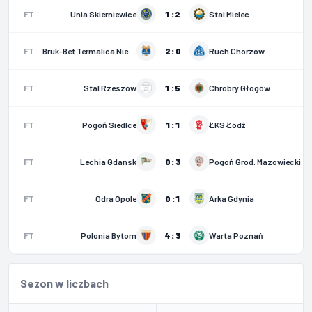
FT
Unia Skierniewice
1 : 2
Stal Mielec
FT
Bruk-Bet Termalica Nieciecza
2 : 0
Ruch Chorzów
FT
Stal Rzeszów
1 : 5
Chrobry Głogów
FT
Pogoń Siedlce
1 : 1
ŁKS Łódź
FT
Lechia Gdansk
0 : 3
Pogoń Grod. Mazowiecki
FT
Odra Opole
0 : 1
Arka Gdynia
FT
Polonia Bytom
4 : 3
Warta Poznań
Sezon w liczbach