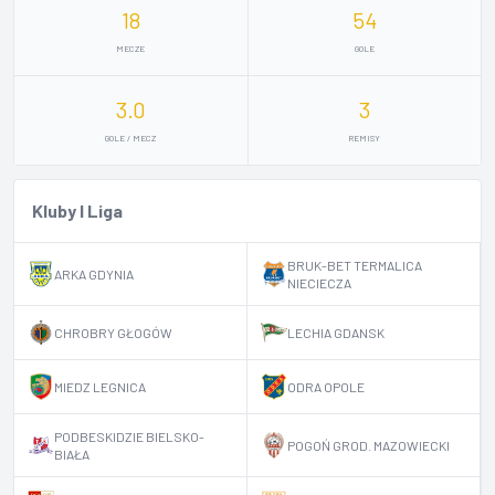
18
54
MECZE
GOLE
3.0
3
GOLE / MECZ
REMISY
Kluby I Liga
BRUK-BET TERMALICA
ARKA GDYNIA
NIECIECZA
CHROBRY GŁOGÓW
LECHIA GDANSK
MIEDZ LEGNICA
ODRA OPOLE
PODBESKIDZIE BIELSKO-
POGOŃ GROD. MAZOWIECKI
BIAŁA