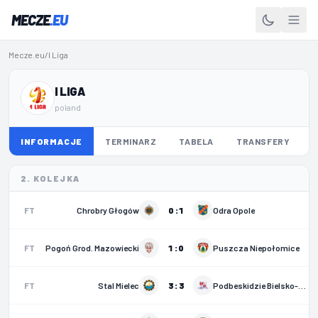
MECZE
.EU
Mecze.eu
/
I Liga
I LIGA
poland
INFORMACJE
TERMINARZ
TABELA
TRANSFERY
2. KOLEJKA
FT
Chrobry Głogów
0 : 1
Odra Opole
FT
Pogoń Grod. Mazowiecki
1 : 0
Puszcza Niepołomice
FT
Stal Mielec
3 : 3
Podbeskidzie Bielsko-Biała