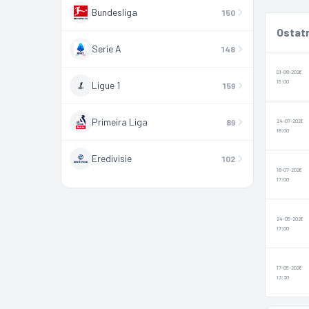
Bundesliga
150
Ostat
Serie A
148
01-08-2026
15:00
Ligue 1
159
Primeira Liga
89
24-07-2026
18:00
Eredivisie
102
18-07-2026
17:00
24-05-2026
17:00
17-05-2026
13:30