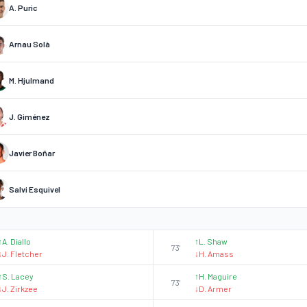
A. Puric
Arnau Solà
M. Hjulmand
J. Giménez
Javier Boñar
Salvi Esquivel
Y
↑
A. Diallo
↑
L. Shaw
73'
↓
J. Fletcher
↓
H. Amass
↑
S. Lacey
↑
H. Maguire
73'
↓
J. Zirkzee
↓
D. Armer