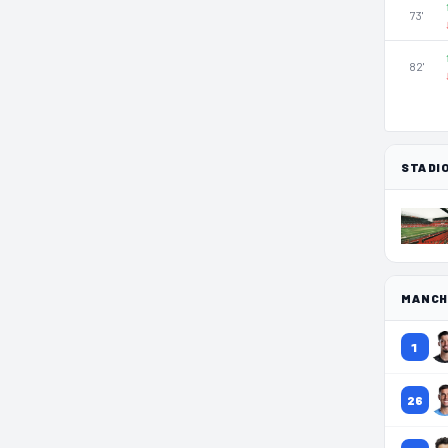
73'
82'
STADI
MANCH
1
26