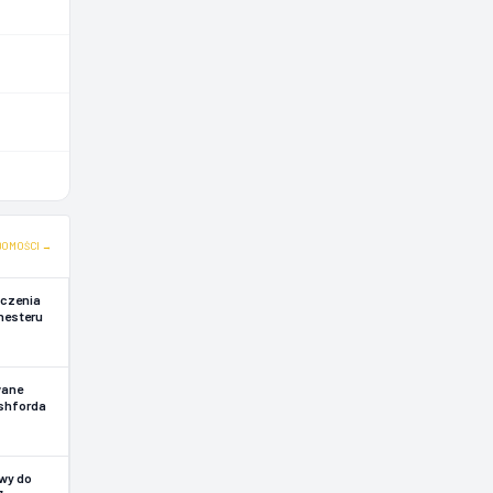
DOMOŚCI →
yczenia
hesteru
wane
shforda
wy do