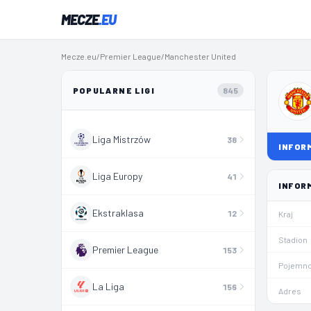
MECZE
.EU
Mecze.eu
/
Premier League
/
Manchester United
POPULARNE LIGI
845
Liga Mistrzów
38
INFOR
Liga Europy
41
INFOR
Ekstraklasa
12
Kraj
Stadion
Premier League
153
Pojemn
La Liga
156
Adres