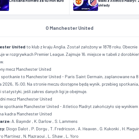
Cristiana Romero za 40 mln euro
walki z Atletico Madryt
składy
O Manchester United
ester United
to klub z kraju Anglia. Został założony w 1878 roku. Obecnie
zuje w rozgrywkach
Premier League
. Zajmuje 16. miejsce w tabeli z dorobkie
w.
ny mecz Manchester United
e spotkanie to
Manchester United - Paris Saint Germain
, zaplanowane na 8
ia 2026, 15:00. Na stronie meczu dostępne będą wynik, przebieg spotkania
i statystyki, jeśli zakres danych ligi je obejmuje.
dni mecz Manchester United
ie spotkanie
Manchester United - Atletico Madryt
zakończyło się wynikiem
na kadra Manchester United
arze:
A. Bayındır
,
K. Darlow
,
S. Lammens
cy:
Diogo Dalot
,
P. Dorgu
, T. Fredricson ,
A. Heaven
, G. Kukonki ,
H. Magui
ro Martínez
,
N. Mazraoui
,
L. Shaw
,
L. Yoro