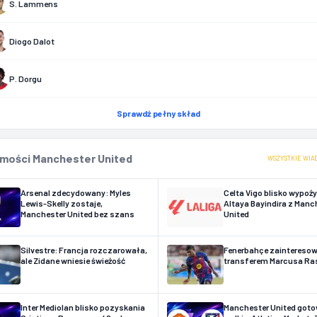
S. Lammens
Diogo Dalot
P. Dorgu
Sprawdź pełny skład
mości Manchester United
WSZYSTKIE WIA
Arsenal zdecydowany: Myles
Celta Vigo blisko wypoż
Lewis-Skelly zostaje,
Altaya Bayindira z Manc
Manchester United bez szans
United
Silvestre: Francja rozczarowała,
Fenerbahçe zaintereso
ale Zidane wniesie świeżość
transferem Marcusa Ra
Inter Mediolan blisko pozyskania
Manchester United goto