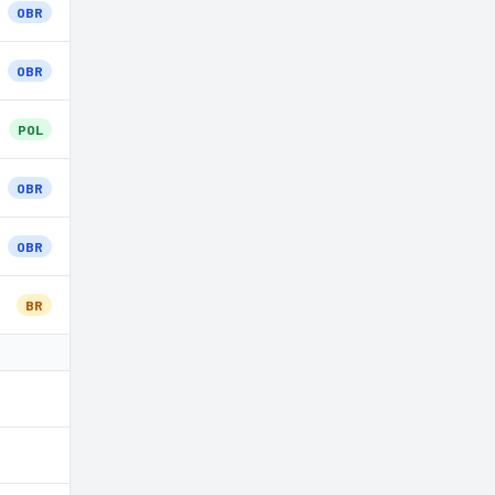
OBR
OBR
POL
OBR
OBR
BR