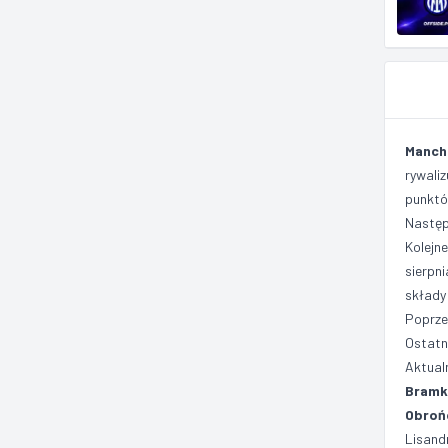
Manch
rywali
punktó
Następ
Kolejn
sierpn
składy 
Poprze
Ostatn
Aktual
Bramk
Obroń
Lisand