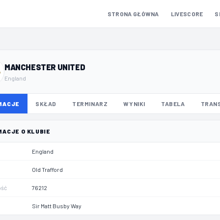
STRONA GŁÓWNA
LIVESCORE
S
MANCHESTER UNITED
England
MACJE
SKŁAD
TERMINARZ
WYNIKI
TABELA
TRAN
MACJE O KLUBIE
England
Old Trafford
ość
76212
Sir Matt Busby Way