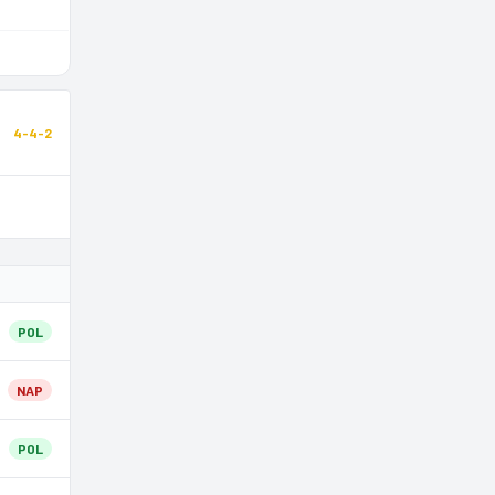
4-4-2
POL
NAP
POL