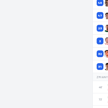
40
47
23
2
32
31
ZMIAN
46'
73'