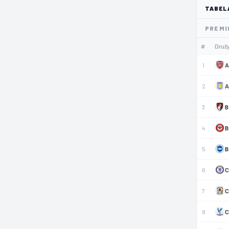
TABEL
PREMI
#
Druż
1
A
2
A
3
B
4
B
5
B
6
C
7
C
8
C