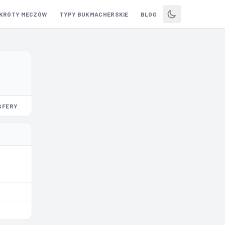
KRÓTY MECZÓW
TYPY BUKMACHERSKIE
BLOG
SFERY
STADION