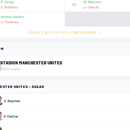
↑
P. Dorgu
↑
B. Mbeumo
82'
↓
E. Williams
↓
J. Gabriel
↑
Andrey Santos
↓
J. Thwaites
ZOBACZ WSZYSTKICH ZAWODNIKÓW →
ON
STADION MANCHESTER UNITED
76212 miejsc
ESTER UNITED – SKŁAD
A. Bayındır
K. Darlow