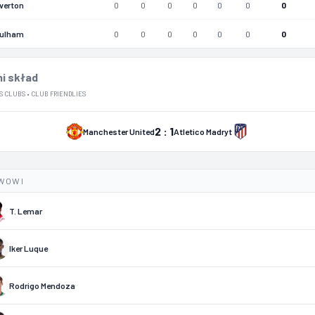
verton
0
0
0
0
0
0
0
ulham
0
0
0
0
0
0
0
i skład
S CLUBS • CLUB FRIENDLIES
2 : 1
Manchester United
Atletico Madryt
WOWI
T. Lemar
J. Oblak
J. Dominguez
Robin Le Normand
D. Hancko
M. Ruggeri
Carlos Martín
O. Vargas
Koke
A. Lookman
Arnau Ortiz
Iker Luque
Rodrigo Mendoza