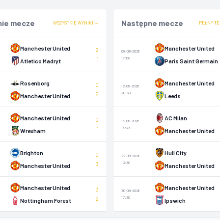
nie mecze
Następne mecze
WSZYSTKIE WYNIKI →
PEŁNY TE
Manchester United
Manchester United
2
08-08-2026
1
17:00
Atletico Madryt
Paris Saint Germain
Rosenborg
Manchester United
0
12-08-2026
5
20:30
Manchester United
Leeds
Manchester United
AC Milan
0
15-08-2026
1
16:45
Wrexham
Manchester United
Brighton
Hull City
0
22-08-2026
3
13:30
Manchester United
Manchester United
Manchester United
Manchester United
3
30-08-2026
2
17:30
Nottingham Forest
Ipswich