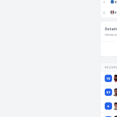
9
E
10
F
Ostatn
FRIENDLIE
REZER
15
37
4