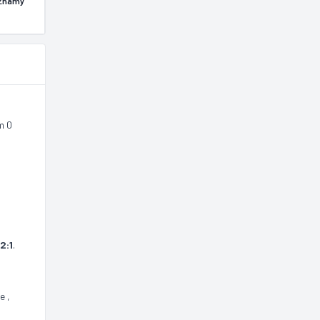
: Znamy
m 0
,
2:1
.
re
,