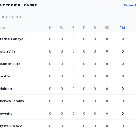
A PREMIER LEAGUE
Pełna 
ER LEAGUE
yna
M
W
R
P
B
BS
Pkt
rsenal Londyn
0
0
0
0
0
0
0
ston Villa
0
0
0
0
0
0
0
ournemouth
0
0
0
0
0
0
0
rentford
0
0
0
0
0
0
0
righton
0
0
0
0
0
0
0
helsea Londyn
0
0
0
0
0
0
0
oventry
0
0
0
0
0
0
0
rystal Palace
0
0
0
0
0
0
0