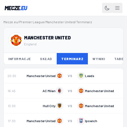
MECZE
.EU
Mecze.eu
/
Premier League
/
Manchester United
/
Terminarz
MANCHESTER UNITED
England
INFORMACJE
SKŁAD
TERMINARZ
WYNIKI
TABEL
20:30
Manchester United
VS
Leeds
16:45
AC Milan
VS
Manchester United
13:30
Hull City
VS
Manchester United
17:30
Manchester United
VS
Ipswich